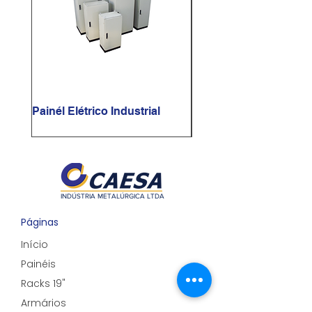
Painél Elétrico Industrial
Painél Elétrico Sob Me
INDÚSTRIA METALÚRGICA LTDA
​Páginas
Início
Painéis
Racks 19"
Armários