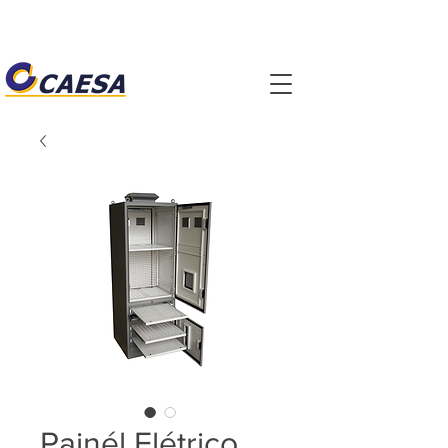
Painél Elétrico