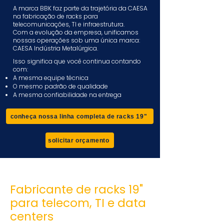
A marca BBK faz parte da trajetória da CAESA
na fabricação de racks para
telecomunicações, TI e infraestrutura.
Com a evolução da empresa, unificamos
nossas operações sob uma única marca:
CAESA Indústria Metalúrgica.
Isso significa que você continua contando
com:
A mesma equipe técnica
O mesmo padrão de qualidade
A mesma confiabilidade na entrega
conheça nossa linha completa de racks 19"
solicitar orçamento
Fabricante de racks 19"
para telecom, TI e data
centers