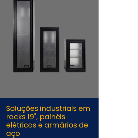
Soluções industriais em
racks 19", painéis
elétricos e armários de
aço