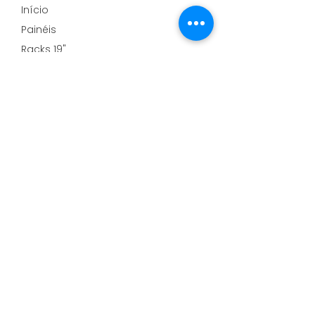
Início
Painéis
Racks 19"
Armários
Quem Somos
Contato
Fale com a equipe CAESA
Segunda a Sexta, das 8:00h às 17:48h
(41) 3699-8400
caesa@caesa.ind.br
WhatsApp Comercial
R. Prefeito Eurípedes de Siqueira nº149 - Dist.
Industrial VI
Bairro Jardim Silvana - CEP: 83512-252
Almirante Tamandaré - PR