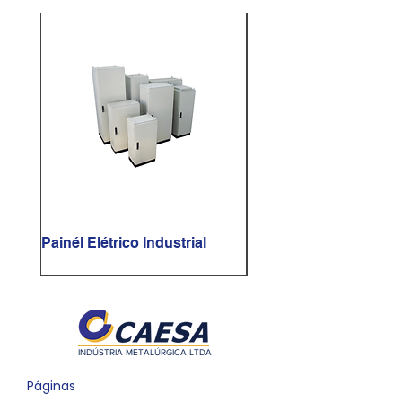
Painél Elétrico Industrial
Painél Elétrico Sob Me
INDÚSTRIA METALÚRGICA LTDA
​Páginas